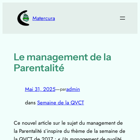
Aller
au
Matercura
contenu
Le management de la
Parentalité
Mai 31, 2025
—
admin
par
dans
Semaine de la QVCT
Ce nouvel article sur le sujet du management de
la Parentalité s’inspire du thème de la semaine de
la QVCT de 2017 : «
Un management de qualité,