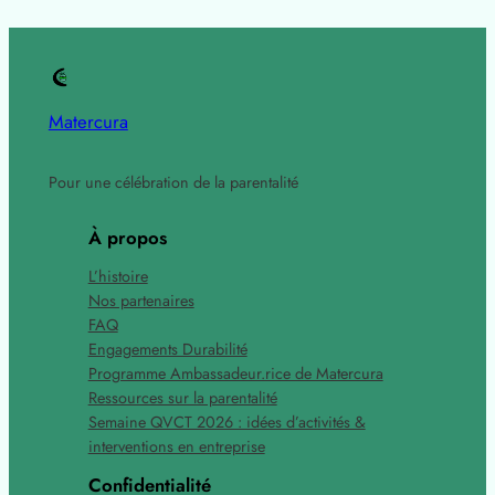
Matercura
Pour une célébration de la parentalité
À propos
L’histoire
Nos partenaires
FAQ
Engagements Durabilité
Programme Ambassadeur.rice de Matercura
Ressources sur la parentalité
Semaine QVCT 2026 : idées d’activités &
interventions en entreprise
Confidentialité